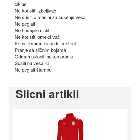
ciklus
Ne koristiti izbeljivač
Ne sušiti u mašini za sušenje veša
Ne peglati
Ne hemijski čistiti
Ne koristiti omekšivač
Koristiti samo blagi deterdžent
Pranje sa sličnim bojama
Odmah ukloniti nakon pranja
Sušiti na vešalici
Ne peglati štampu
Slicni artikli