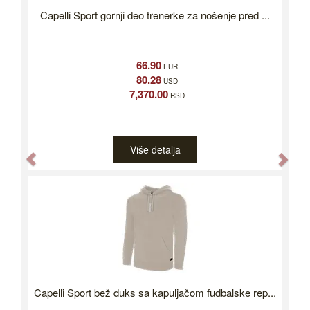
Capelli Sport gornji deo trenerke za nošenje pred ...
66.90
EUR
80.28
USD
7,370.00
RSD
Više detalja
Previous
Nex
Capelli Sport bež duks sa kapuljačom fudbalske rep...