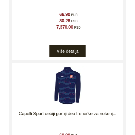
66.90
EUR
80.28
USD
7,370.00
RSD
Više detalja
Capelli Sport dečiji gornji deo trenerke za nošenj...