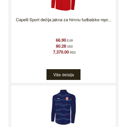
Capelli Sport dečija jakna za himnu fudbalske repr...
66.90
EUR
80.28
USD
7,370.00
RSD
Više detalja