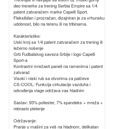
deo trenerke za trening Serbia Empire sa 1/4
patent zatvaračem marke Capelli Sport.
Fleksibilan i prozračan, dizajniran je za vrhunsku
udobnost, bilo na terenu ili na tribinama.
Karakteristike:
Uski kroj sa 1/4 patent zatvaračem za trening ili
ležerno nošenje
Grb Fudbalskog saveza Srbije i logo Capelli
Sport-a
Kontrastni mrežasti paneli na ramenima i patent
zatvarač
Visoki i niski rub sa otvorima za palčeve
CS-COOL: Funkcija cirkulacije vazduha i
odvođenja vlage održava vas hladnim
Sastav: 93% poliester, 7% spandeks + mreža +
rebrasto pletenje
Održavanje:
Pranje u mašini za veš na hladnom, delikatan