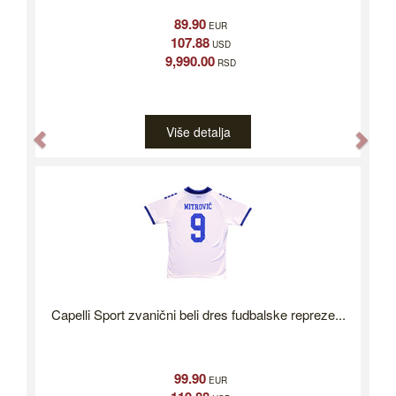
89.90
EUR
107.88
USD
9,990.00
RSD
Više detalja
Previous
Nex
Capelli Sport zvanični beli dres fudbalske repreze...
99.90
EUR