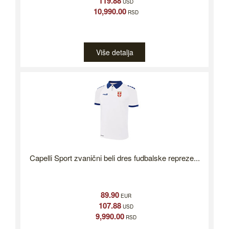
119.88
USD
10,990.00
RSD
Više detalja
Capelli Sport zvanični beli dres fudbalske repreze...
89.90
EUR
107.88
USD
9,990.00
RSD