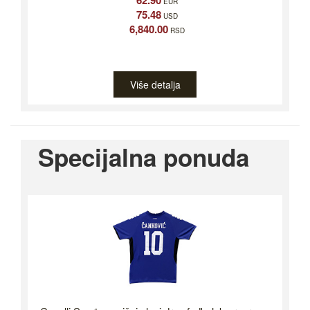
62.90
EUR
75.48
USD
6,840.00
RSD
Više detalja
Specijalna ponuda