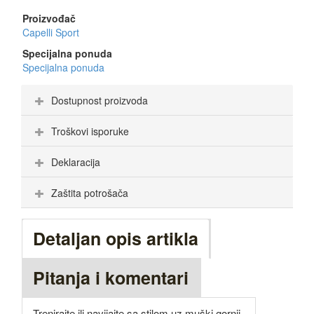
Proizvođač
Capelli Sport
Specijalna ponuda
Specijalna ponuda
Dostupnost proizvoda
Troškovi isporuke
Deklaracija
Zaštita potrošača
Detaljan opis artikla
Pitanja i komentari
Trenirajte ili navijajte sa stilom uz muški gornji