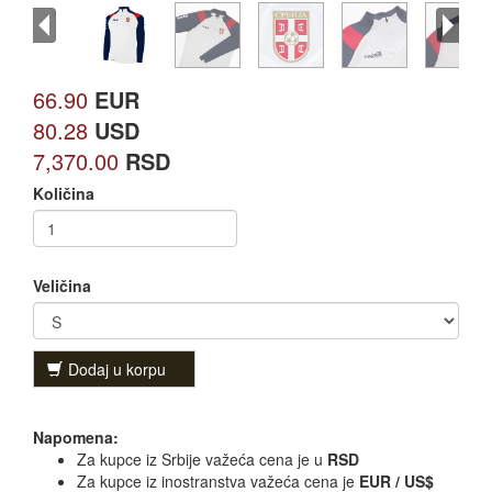
66.90
EUR
80.28
USD
7,370.00
RSD
Količina
Veličina
Dodaj u korpu
Napomena:
Za kupce iz Srbije važeća cena je u
RSD
Za kupce iz inostranstva važeća cena je
EUR / US$