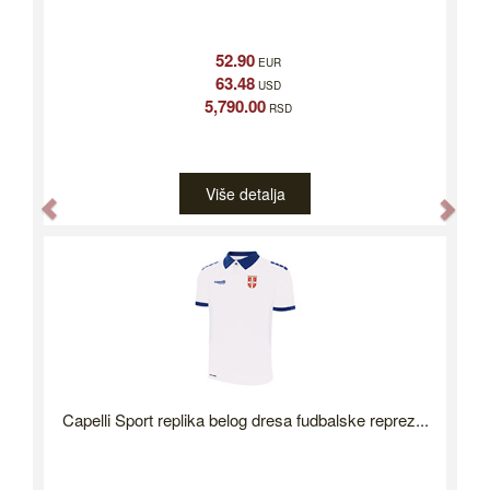
52.90
EUR
63.48
USD
5,790.00
RSD
Više detalja
Previous
Nex
Capelli Sport replika belog dresa fudbalske reprez...