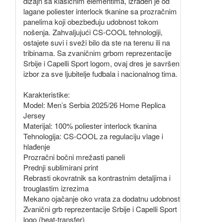
dizajn sa klasičnim elementima, izrađen je od
lagane poliester interlock tkanine sa prozračnim
panelima koji obezbeđuju udobnost tokom
nošenja. Zahvaljujući CS-COOL tehnologiji,
ostajete suvi i sveži bilo da ste na terenu ili na
tribinama. Sa zvaničnim grbom reprezentacije
Srbije i Capelli Sport logom, ovaj dres je savršen
izbor za sve ljubitelje fudbala i nacionalnog tima.
Karakteristike:
Model: Men’s Serbia 2025/26 Home Replica
Jersey
Materijal: 100% poliester interlock tkanina
Tehnologija: CS-COOL za regulaciju vlage i
hlađenje
Prozračni bočni mrežasti paneli
Prednji sublimirani print
Rebrasti okovratnik sa kontrastnim detaljima i
trouglastim izrezima
Mekano ojačanje oko vrata za dodatnu udobnost
Zvanični grb reprezentacije Srbije i Capelli Sport
logo (heat-transfer)