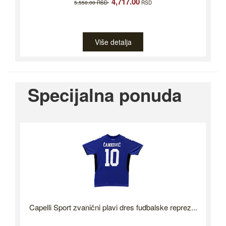
4,717.00
5,550.00 RSD
RSD
Više detalja
Specijalna ponuda
Capelli Sport zvanični plavi dres fudbalske reprez...