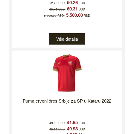
50.26
52.90 EUR
EUR
60.31
63.48 USD
USD
5,500.00
5,790.00 RSD
RSD
Više detalja
Puma crveni dres Srbije za SP u Kataru 2022
41.65
49.00 EUR
EUR
49.98
58.80 USD
USD