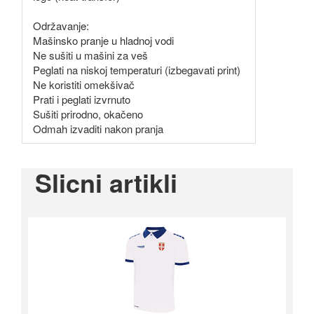
Održavanje:
Mašinsko pranje u hladnoj vodi
Ne sušiti u mašini za veš
Peglati na niskoj temperaturi (izbegavati print)
Ne koristiti omekšivač
Prati i peglati izvrnuto
Sušiti prirodno, okačeno
Odmah izvaditi nakon pranja
Slicni artikli