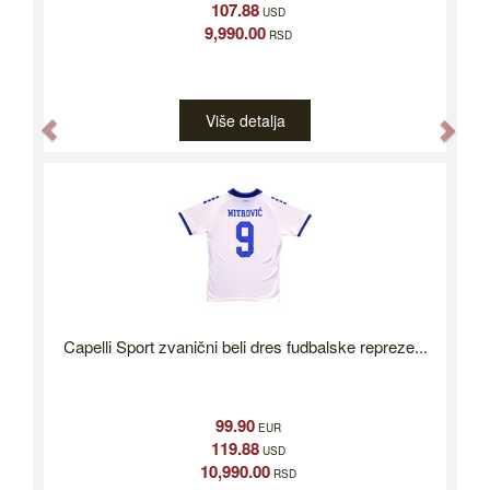
107.88
USD
9,990.00
RSD
Više detalja
Previous
Nex
Capelli Sport zvanični beli dres fudbalske repreze...
99.90
EUR
119.88
USD
10,990.00
RSD