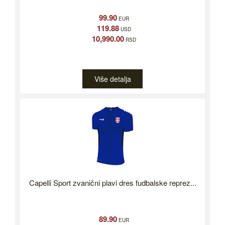
99.90
EUR
119.88
USD
10,990.00
RSD
Više detalja
Capelli Sport zvanični plavi dres fudbalske reprez...
89.90
EUR