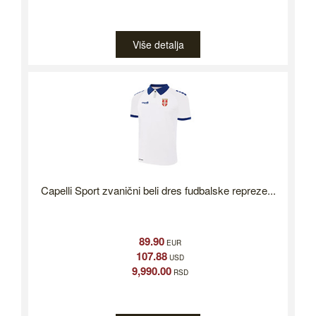
Više detalja
Capelli Sport zvanični beli dres fudbalske repreze...
89.90
EUR
107.88
USD
9,990.00
RSD