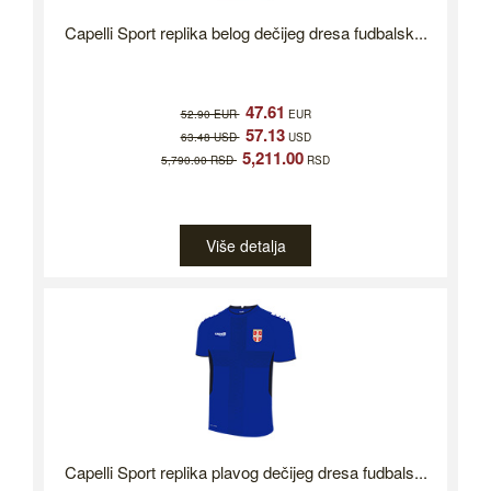
Capelli Sport replika belog dečijeg dresa fudbalsk...
47.61
52.90 EUR
EUR
57.13
63.48 USD
USD
5,211.00
5,790.00 RSD
RSD
Više detalja
Capelli Sport replika plavog dečijeg dresa fudbals...