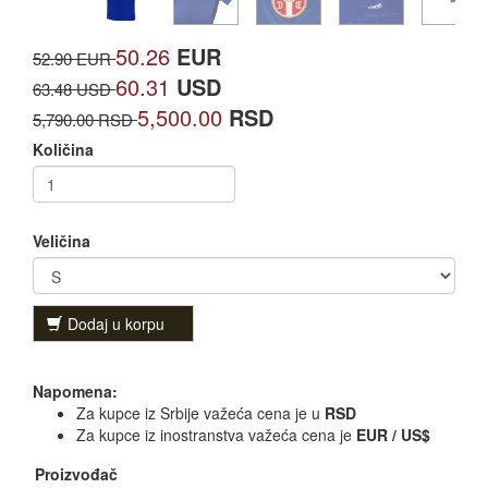
50.26
EUR
52.90 EUR
60.31
USD
63.48 USD
5,500.00
RSD
5,790.00 RSD
Količina
Veličina
Dodaj u korpu
Napomena:
Za kupce iz Srbije važeća cena je u
RSD
Za kupce iz inostranstva važeća cena je
EUR / US$
Proizvođač