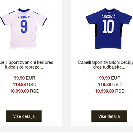
elli Sport zvanični beli dres
Capelli Sport zvanični dečiji 
fudbalske repreze...
dres fudbalske...
99.90
EUR
99.90
EUR
119.88
USD
119.88
USD
10,990.00
RSD
10,990.00
RSD
Više detalja
Više detalja