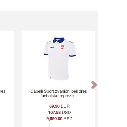
Next
dres
Capelli Sport zvanični beli dres
fudbalske repreze...
89.90
EUR
107.88
USD
9,990.00
RSD