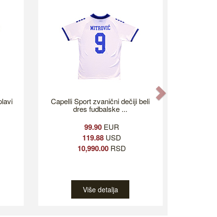
Next
plavi
Capelli Sport zvanični dečiji beli
dres fudbalske ...
99.90
EUR
119.88
USD
10,990.00
RSD
Više detalja