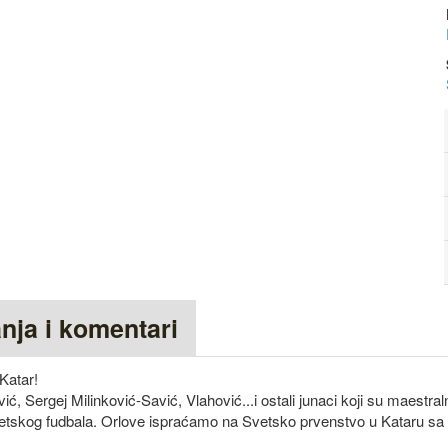
anja i komentari
Katar!
ić, Sergej Milinković-Savić, Vlahović...i ostali junaci koji su maestra
vetskog fudbala. Orlove ispraćamo na Svetsko prvenstvo u Kataru sa