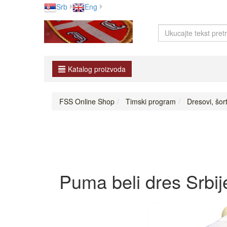
Srb
Eng
Katalog proizvoda
FSS Online Shop
Timski program
Dresovi, šor
Puma beli dres Srbi