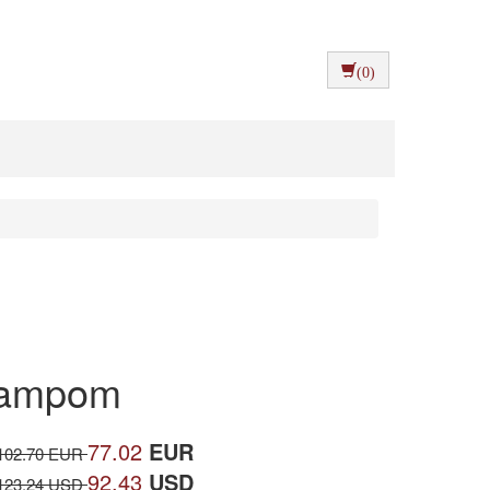
(0)
štampom
77.02
EUR
102.70 EUR
92.43
USD
123.24 USD