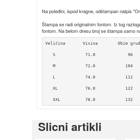
Na poleđini, ispod kragne, odštampan natpis "Orl
Štampa se radi originalnim fontom. Iz tog razlog
fontom. Na belom dresu broj se štampa samo n
   XXL         
Slicni artikli