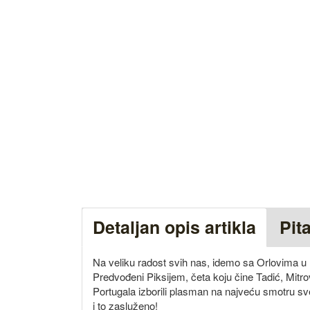
Detaljan opis artikla
Pit
Na veliku radost svih nas, idemo sa Orlovima u 
Predvođeni Piksijem, četa koju čine Tadić, Mitrov
Portugala izborili plasman na najveću smotru s
i to zasluženo!