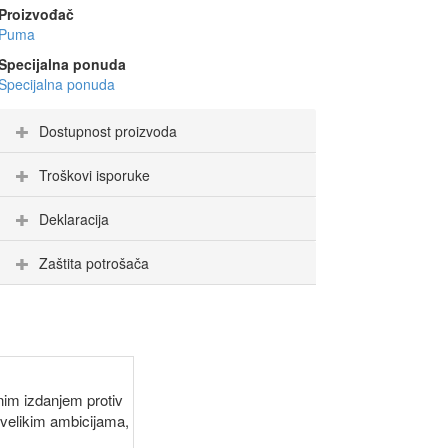
Proizvođač
Puma
Specijalna ponuda
Specijalna ponuda
Dostupnost proizvoda
Troškovi isporuke
Deklaracija
Zaštita potrošača
lnim izdanjem protiv
 velikim ambicijama,