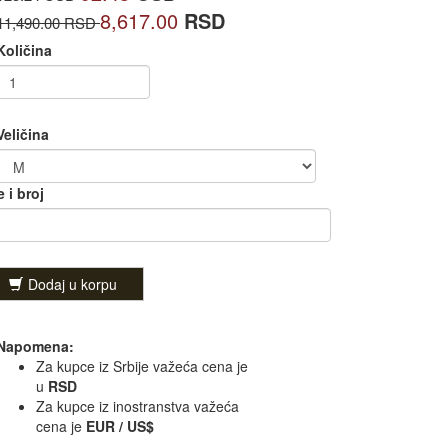
8,617.00
RSD
11,490.00 RSD
Količina
Veličina
 i broj
Dodaj u korpu
Napomena:
Za kupce iz Srbije važeća cena je
u
RSD
Za kupce iz inostranstva važeća
cena je
EUR / US$