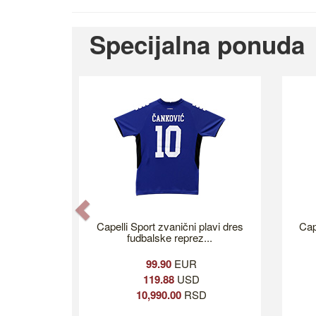
Specijalna ponuda
Previous
Capelli Sport zvanični plavi dres
Cap
fudbalske reprez...
99.90
EUR
119.88
USD
10,990.00
RSD