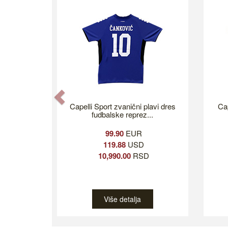
Previous
Capelli Sport zvanični plavi dres
Cap
fudbalske reprez...
99.90
EUR
119.88
USD
10,990.00
RSD
Više detalja