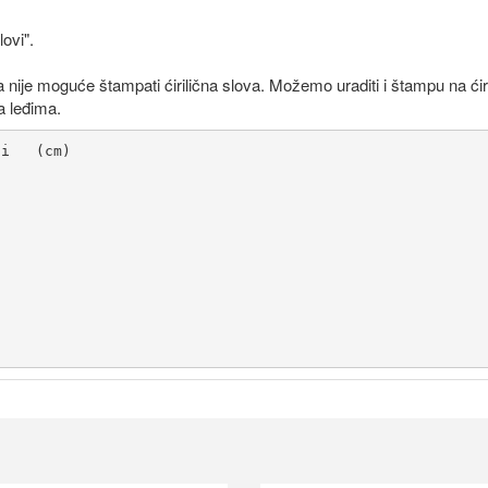
ovi".
a nije moguće štampati ćirilična slova. Možemo uraditi i štampu na ćir
a leđima.
 78.0	 	132	