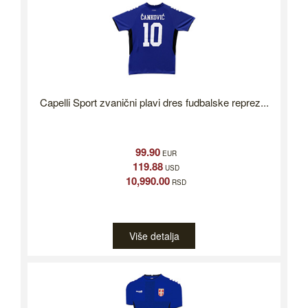
Capelli Sport zvanični plavi dres fudbalske reprez...
99.90
EUR
119.88
USD
10,990.00
RSD
Više detalja