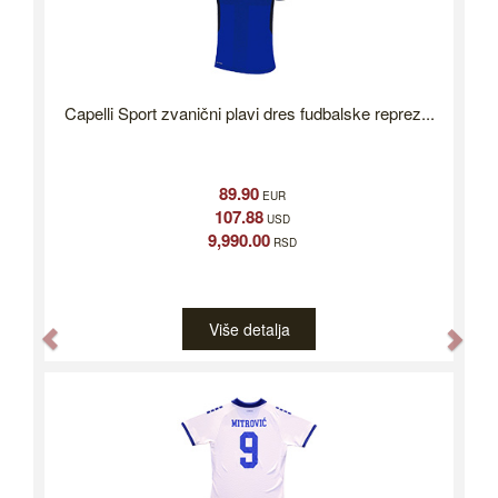
Capelli Sport zvanični plavi dres fudbalske reprez...
89.90
EUR
107.88
USD
9,990.00
RSD
Više detalja
Previous
Nex