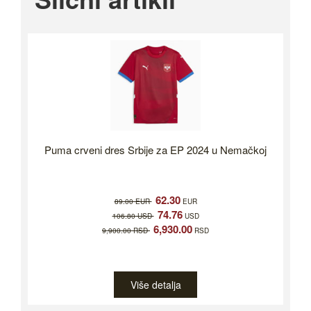
Puma crveni dres Srbije za EP 2024 u Nemačkoj
62.30
89.00 EUR
EUR
74.76
106.80 USD
USD
6,930.00
9,900.00 RSD
RSD
Više detalja