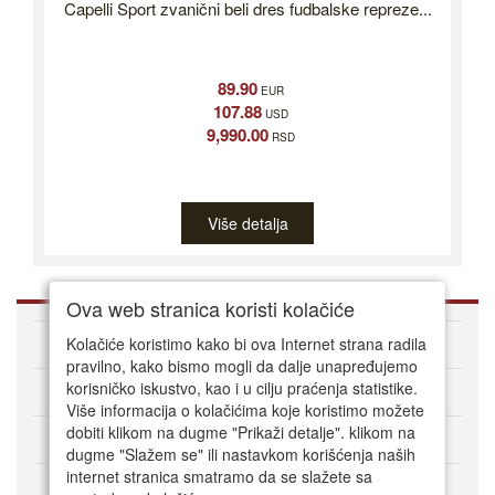
Capelli Sport zvanični beli dres fudbalske repreze...
89.90
EUR
107.88
USD
9,990.00
RSD
Više detalja
Ova web stranica koristi kolačiće
O nama
Kolačiće koristimo kako bi ova Internet strana radila
pravilno, kako bismo mogli da dalje unapređujemo
korisničko iskustvo, kao i u cilju praćenja statistike.
Kako kupovati online
Više informacija o kolačićima koje koristimo možete
dobiti klikom na dugme "Prikaži detalje". klikom na
Korisnički servis
dugme "Slažem se" ili nastavkom korišćenja naših
internet stranica smatramo da se slažete sa
Način plaćanja