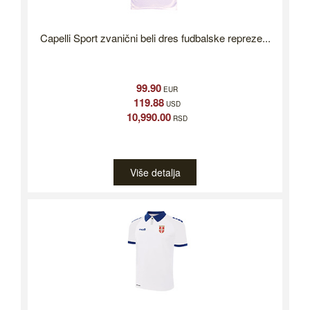
Capelli Sport zvanični beli dres fudbalske repreze...
99.90
EUR
119.88
USD
10,990.00
RSD
Više detalja