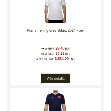
Puma trening dres Srbija 2024 - beli
29.40
49.00 EUR
EUR
35.28
58.80 USD
USD
3,534.00
5,890.00 RSD
RSD
Više detalja