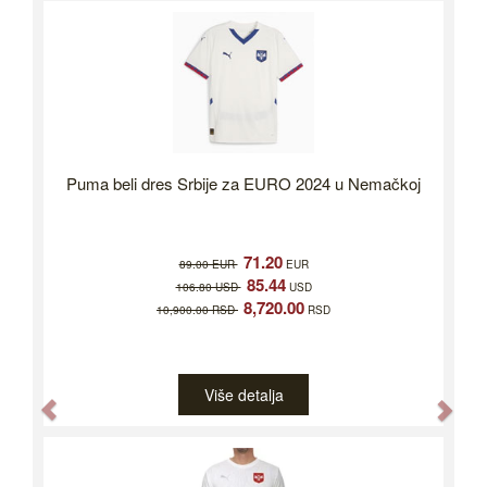
Puma beli dres Srbije za EURO 2024 u Nemačkoj
71.20
89.00 EUR
EUR
85.44
106.80 USD
USD
8,720.00
10,900.00 RSD
RSD
Više detalja
Previous
Nex