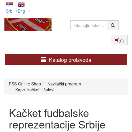
Srb
Eng
(0)
Katalog proizvoda
FSS Online Shop
Navijački program
Kape, kačketi i šalovi
Kačket fudbalske
reprezentacije Srbije