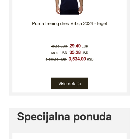
Puma trening dres Srbija 2024 - teget
29.40
49.00 EUR
EUR
35.28
58.80 USD
USD
3,534.00
5,890.00 RSD
RSD
Više detalja
Specijalna ponuda