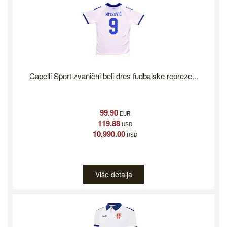
Capelli Sport zvanični beli dres fudbalske repreze...
99.90
EUR
119.88
USD
10,990.00
RSD
Više detalja