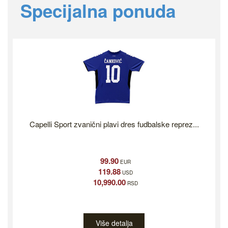
Previous
Ne
Specijalna ponuda
Capelli Sport zvanični plavi dres fudbalske reprez...
99.90
EUR
119.88
USD
10,990.00
RSD
Više detalja