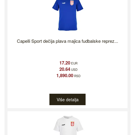
Capelli Sport dečija plava majica fudbalske reprez...
17.20
EUR
20.64
USD
1,890.00
RSD
Više detalja