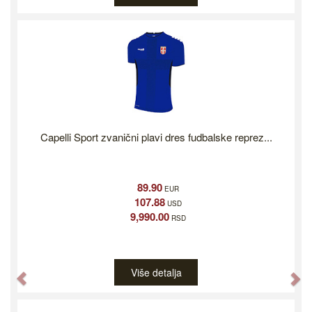
Capelli Sport zvanični plavi dres fudbalske reprez...
89.90
EUR
107.88
USD
9,990.00
RSD
Više detalja