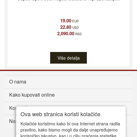
19.00
EUR
22.80
USD
2,090.00
RSD
Više detalja
O nama
Kako kupovati online
Korisnički servis
Ova web stranica koristi kolačiće
Način plaćanja
Kolačiće koristimo kako bi ova Internet strana radila
pravilno, kako bismo mogli da dalje unapređujemo
korisničko iskustvo, kao i u cilju praćenja statistike.