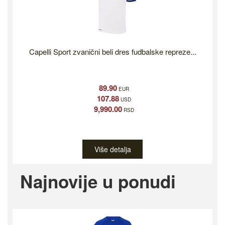
Capelli Sport zvanični beli dres fudbalske repreze...
89.90
EUR
107.88
USD
9,990.00
RSD
Više detalja
Previous
Ne
Najnovije u ponudi