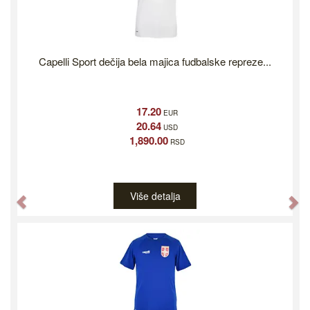
Capelli Sport dečija bela majica fudbalske repreze...
17.20
EUR
20.64
USD
1,890.00
RSD
Više detalja